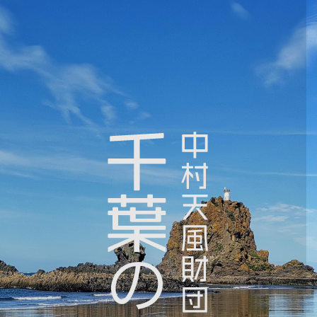
コ
中
ン
村
テ
天
ン
風
ツ
財
へ
団
ス
認
キ
定
ッ
千
プ
葉
の
会