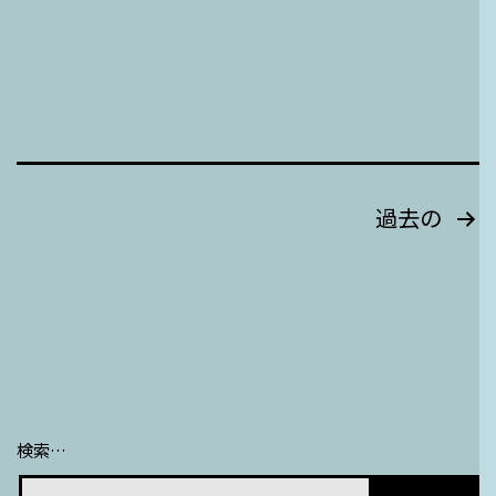
投
過去の
稿
の
ペ
ー
ジ
検索…
送