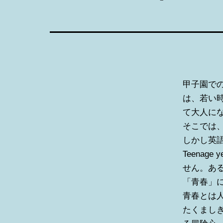
甲子園で
は、若い
て大人に
そこでは
しかし英語
Teena
せん。あ
「青春」
青春とは
たくまし