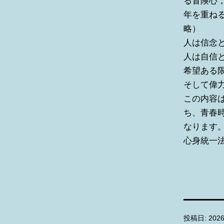
る冒険心
年を重ね
略）
人は信念
人は自信
希望ある
そして偉
この内容
ち、青春
なります
心身統一
投稿日:
202