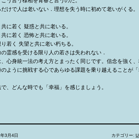
，こう言う様相を青春と言うのだ。
るだけで人は老いない．理想を失う時に初めて老いがくる。
と共に若く 疑惑と共に老いる。
と共に若く 恐怖と共に老いる。
限り若く 失望と共に老い朽ちる。
力の霊感を受ける限り人の若さは失われない．
は、心身統一法の考え方とまったく同じです。信念を強く、
時のように挑戦する心であらゆる課題を乗り越えることが「
。
法で、どんな時でも「幸福」を感じましょう。
6年3月4日
カテゴリー:
U