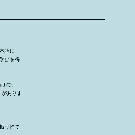
本語に
学びを得
thで、
がりがありま
振り捨て