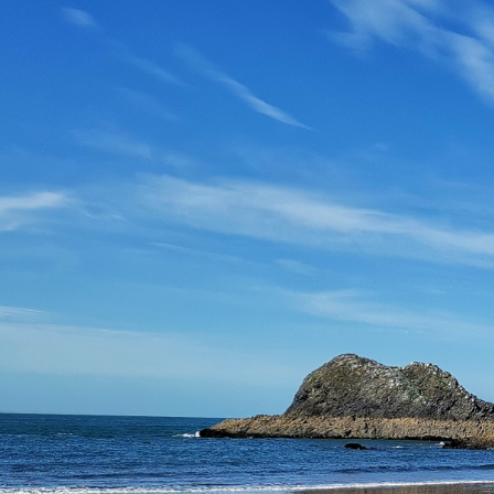
コ
ン
テ
中
ン
村
ツ
天
へ
風
ス
財
キ
団
ッ
認
プ
定
千
葉
の
会