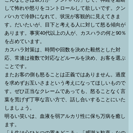
して怖れや怒りをコントロールして欲しいです。クン
バハカで冷静になれて、状況が客観的に見えてきま
す。だいたいが、目下と考える人に対して怒る傾向が
あります。事実40代以上の人が、カスハラの何と90％
を占めています。
カスハラ対策は、時間や回数を決めた毅然とした対
応、常連は複数で対応などルールを決め、お客を選ぶ
ことです。
またお客の側も怒ることは正義ではありません。過度
を求めずお互いさまという考えになってほしいもので
す。ぜひ正当なクレームであっても、怒ることなく言
葉を荒げず丁寧な言い方で、話し合いすることにいた
しましょう。
明るい笑いは、血液を弱アルカリ性に保ち万病を癒し
ます。
「人生は心ひとつの置きどころ」「感謝と歓喜」なの