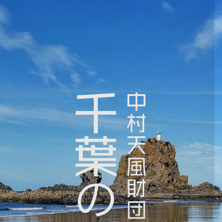
コ
中
ン
村
テ
天
ン
風
ツ
財
へ
団
ス
認
キ
定
ッ
千
プ
葉
の
会