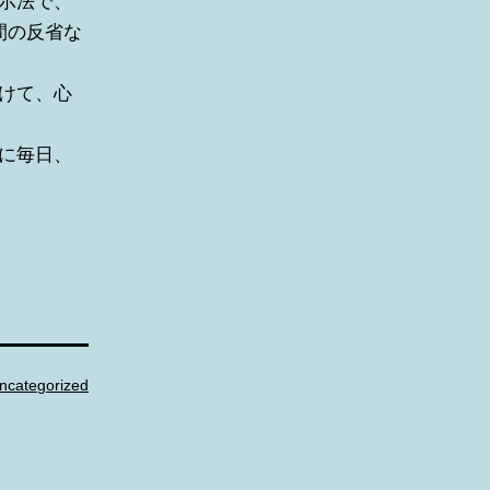
示法で、
間の反省な
けて、心
に毎日、
ncategorized