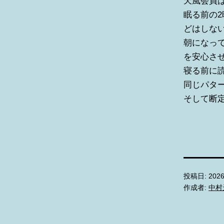
天風会員
眠る前の
どはしな
朝になっ
を安心さ
寝る前に
同じパタ
そして断
投稿日:
202
作成者:
中村