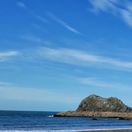
コ
ン
テ
中
ン
村
ツ
天
へ
風
ス
財
キ
団
ッ
認
プ
定
千
葉
の
会