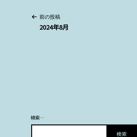
投
前の投稿
2024年8月
稿
ナ
ビ
ゲ
ー
シ
検索…
ョ